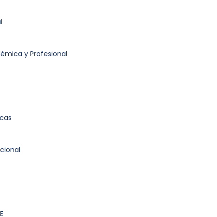
l
démica y Profesional
icas
cional
E